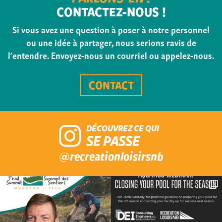
CONTACTEZ-NOUS !
Si vous avez une question à poser à notre personnel
ou une idée à partager, nous serions ravis de
l'entendre. Envoyez-nous un courriel ou appelez-nous.
CONTACT
DÉCOUVREZ CE QUI
SE PASSE
@recreationloisirsnb