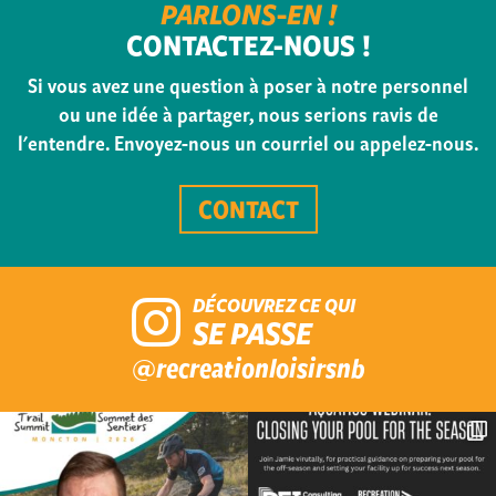
PARLONS-EN !
CONTACTEZ-NOUS !
Si vous avez une question à poser à notre personnel
ou une idée à partager, nous serions ravis de
l'entendre. Envoyez-nous un courriel ou appelez-nous.
CONTACT
DÉCOUVREZ CE QUI
SE PASSE
@recreationloisirsnb