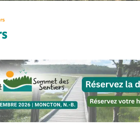
rs
rs