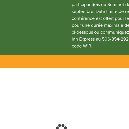
participant(e)s du Sommet d
septembre. Date limite de rés
conférence est offert pour l
pour une durée maximale de tr
ci-dessous ou communiquez d
Inn Express au 506-854-2929
code W1R.