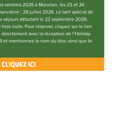
es sentiers 2026 à Moncton, les 23 et 24
ervation : 29 juillet 2026. Le tarif spécial de
es séjours débutant le 22 septembre 2026,
ois nuits. Pour réserver, cliquez sur le lien
irectement avec la réception de l’Holiday
 et mentionnez le nom du bloc ainsi que le
CLIQUEZ ICI