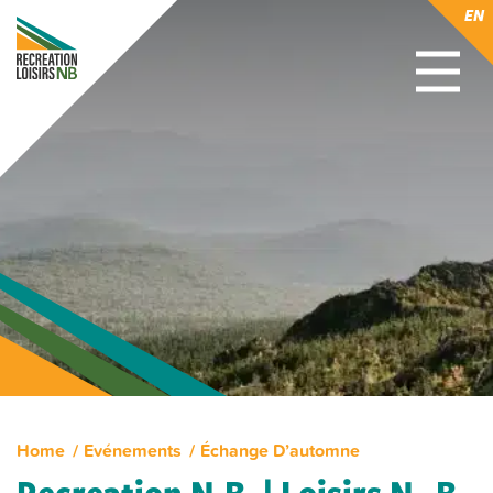
EN
Home
Evénements
Échange D’automne
Recreation N.B. | Loisirs N.-B.